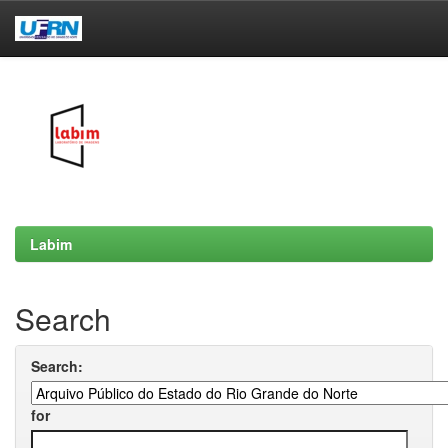
Skip
navigation
Labim
Search
Search:
for