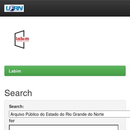
Skip
navigation
Labim
Search
Search:
for