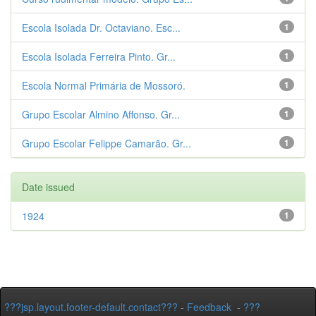
Escola Isolada Dr. Octaviano. Esc...
1
Escola Isolada Ferreira Pinto. Gr...
1
Escola Normal Primária de Mossoró.
1
Grupo Escolar Almino Affonso. Gr...
1
Grupo Escolar Felippe Camarão. Gr...
1
Date issued
1924
1
???jsp.layout.footer-default.contact???
-
Feedback
-
???