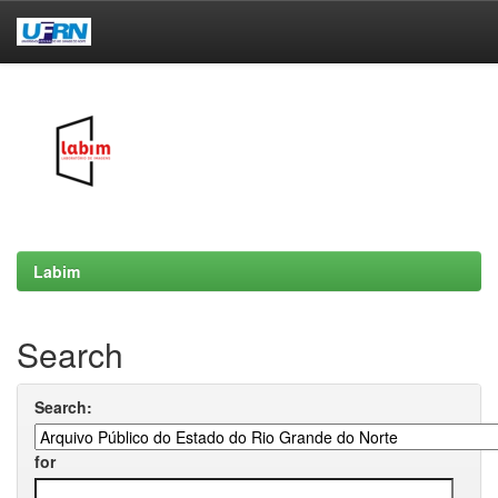
Skip
navigation
Labim
Search
Search:
for