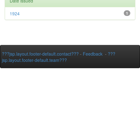
Date issued
1924
1
???jsp.layout.footer-default.contact???
-
Feedback
-
???
jsp.layout.footer-default.team???