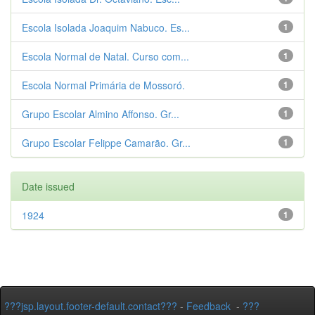
Escola Isolada Joaquim Nabuco. Es...
1
Escola Normal de Natal. Curso com...
1
Escola Normal Primária de Mossoró.
1
Grupo Escolar Almino Affonso. Gr...
1
Grupo Escolar Felippe Camarão. Gr...
1
Date issued
1924
1
???jsp.layout.footer-default.contact???
-
Feedback
-
???