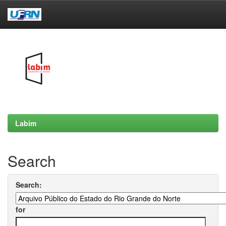
Skip
navigation
Labim
Search
Search:
for