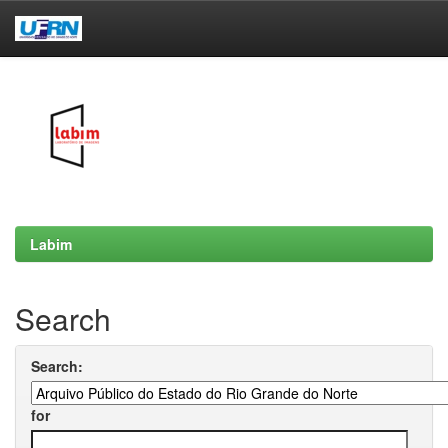
Skip
navigation
Labim
Search
Search:
for