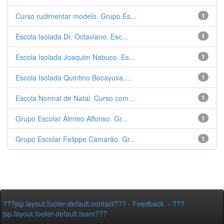
Curso rudimentar modelo. Grupo Es...
1
Escola Isolada Dr. Octaviano. Esc...
1
Escola Isolada Joaquim Nabuco. Es...
1
Escola Isolada Quintino Bocayuva....
1
Escola Normal de Natal. Curso com...
1
Grupo Escolar Almino Affonso. Gr...
1
Grupo Escolar Felippe Camarão. Gr...
1
???jsp.layout.footer-default.contact???
-
Feedback
-
???
jsp.layout.footer-default.team???