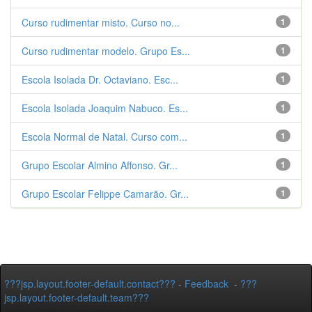
Curso rudimentar misto. Curso no...
1
Curso rudimentar modelo. Grupo Es...
1
Escola Isolada Dr. Octaviano. Esc...
1
Escola Isolada Joaquim Nabuco. Es...
1
Escola Normal de Natal. Curso com...
1
Grupo Escolar Almino Affonso. Gr...
1
Grupo Escolar Felippe Camarão. Gr...
1
???jsp.layout.footer-default.contact???
-
Feedback
-
???
jsp.layout.footer-default.team???