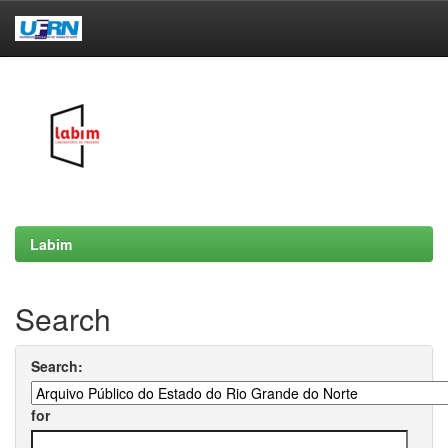
Skip
navigation
Labim
Search
Search:
for