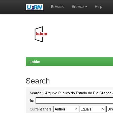
Home
Browse
Help
Skip
navigation
Labim
Search
Search:
for
Current filters: