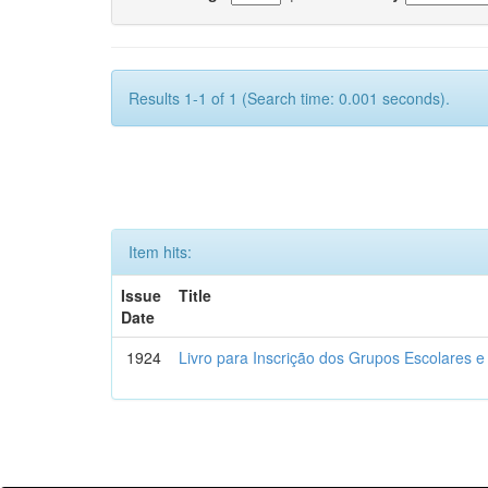
Results 1-1 of 1 (Search time: 0.001 seconds).
Item hits:
Issue
Title
Date
1924
Livro para Inscrição dos Grupos Escolares e