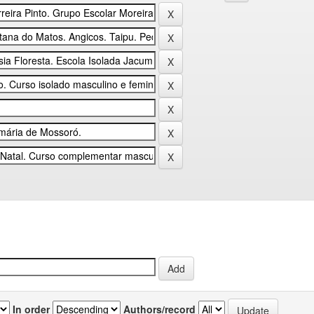
In order
Authors/record