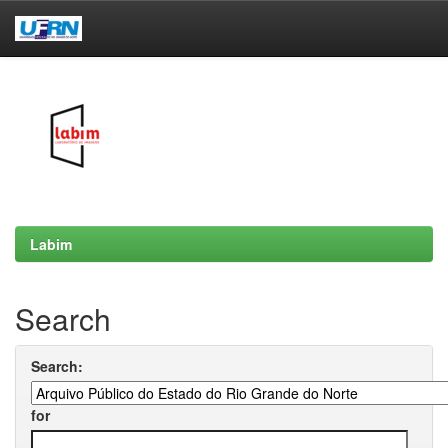
Skip
navigation
Labim
Search
Search:
for