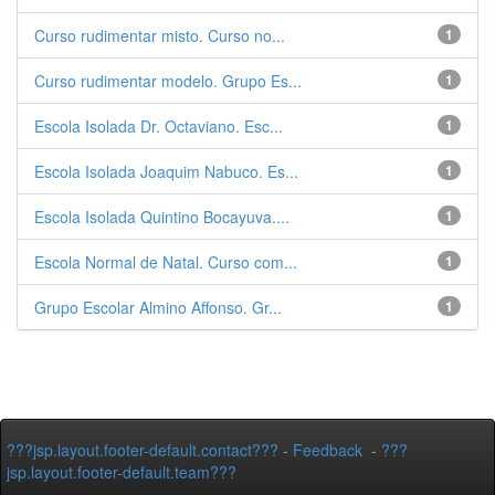
Curso rudimentar misto. Curso no...
1
Curso rudimentar modelo. Grupo Es...
1
Escola Isolada Dr. Octaviano. Esc...
1
Escola Isolada Joaquim Nabuco. Es...
1
Escola Isolada Quintino Bocayuva....
1
Escola Normal de Natal. Curso com...
1
Grupo Escolar Almino Affonso. Gr...
1
???jsp.layout.footer-default.contact???
-
Feedback
-
???
jsp.layout.footer-default.team???