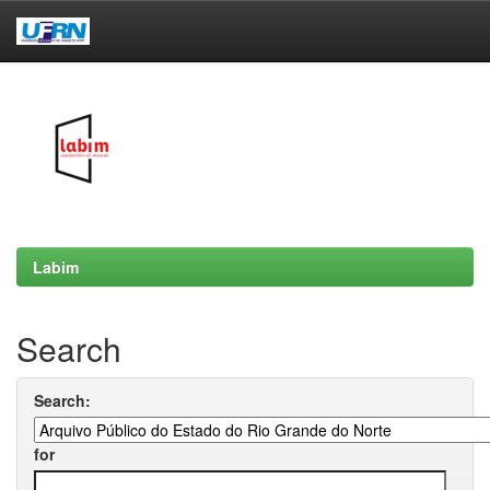
Skip
navigation
Labim
Search
Search:
for