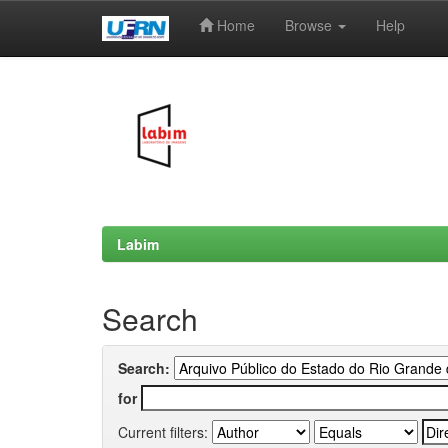
Home
Browse
Help
Skip
navigation
Labim
Search
Search:
for
Current filters: