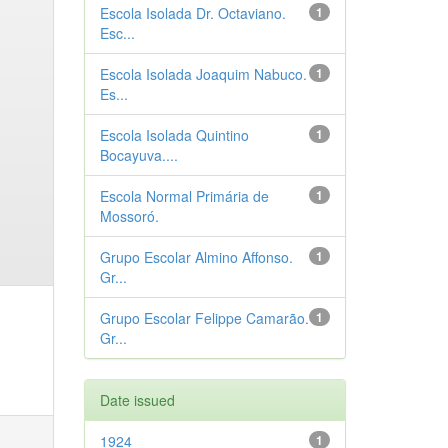
Escola Isolada Dr. Octaviano.
1
Esc...
Escola Isolada Joaquim Nabuco.
1
Es...
Escola Isolada Quintino
1
Bocayuva....
Escola Normal Primária de
1
Mossoró.
Grupo Escolar Almino Affonso.
1
Gr...
Grupo Escolar Felippe Camarão.
1
Gr...
Date issued
1924
1