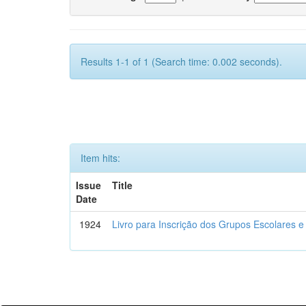
Results 1-1 of 1 (Search time: 0.002 seconds).
Item hits:
Issue
Title
Date
1924
Livro para Inscrição dos Grupos Escolares e