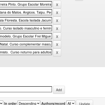
In order
Authors/record