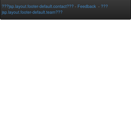
???jsp.layout.footer-default.contact???
-
Feedback
-
???
jsp.layout.footer-default.team???