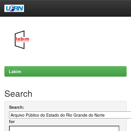
Skip
navigation
Labim
Search
Search:
for