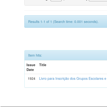
Results 1-1 of 1 (Search time: 0.001 seconds).
Item hits:
Issue
Title
Date
1924
Livro para Inscrição dos Grupos Escolares e