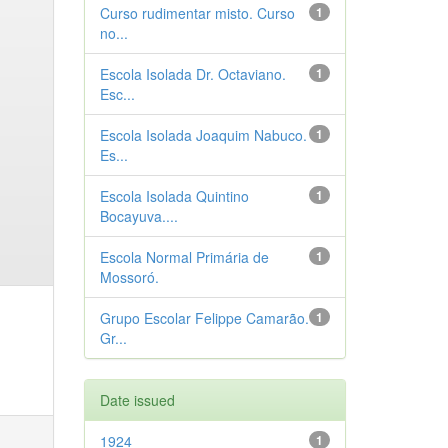
Curso rudimentar misto. Curso
1
no...
Escola Isolada Dr. Octaviano.
1
Esc...
Escola Isolada Joaquim Nabuco.
1
Es...
Escola Isolada Quintino
1
Bocayuva....
Escola Normal Primária de
1
Mossoró.
Grupo Escolar Felippe Camarão.
1
Gr...
Date issued
1924
1