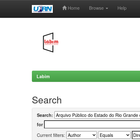
Home
Browse
Help
Skip
navigation
Labim
Search
Search:
for
Current filters: