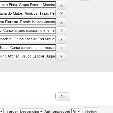
In order
Authors/record