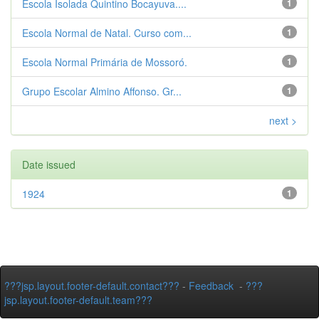
Escola Isolada Quintino Bocayuva....
1
Escola Normal de Natal. Curso com...
1
Escola Normal Primária de Mossoró.
1
Grupo Escolar Almino Affonso. Gr...
1
next >
Date issued
1924
1
???jsp.layout.footer-default.contact???
-
Feedback
-
???
jsp.layout.footer-default.team???