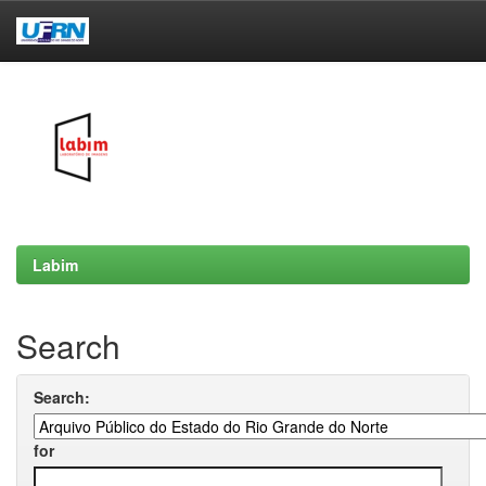
Skip
navigation
Labim
Search
Search:
for