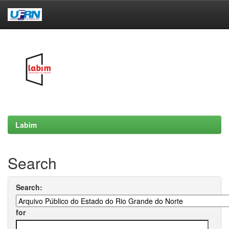
Skip
navigation
Labim
Search
Search:
for