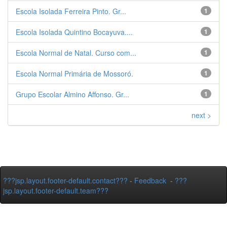
Escola Isolada Ferreira Pinto. Gr...
1
Escola Isolada Quintino Bocayuva....
1
Escola Normal de Natal. Curso com...
1
Escola Normal Primária de Mossoró.
1
Grupo Escolar Almino Affonso. Gr...
1
next >
???jsp.layout.footer-default.contact???
-
Feedback
-
???
jsp.layout.footer-default.team???