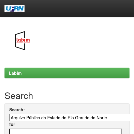
Skip
navigation
Labim
Search
Search:
for