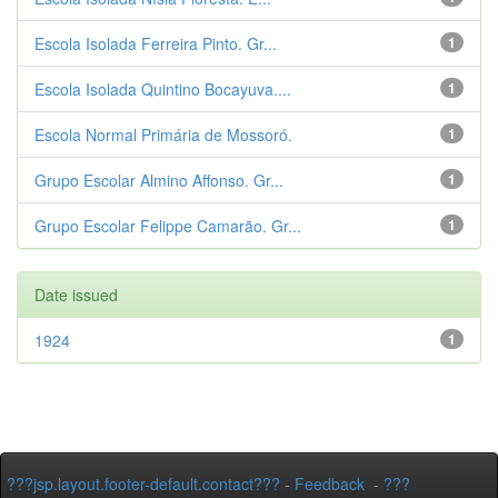
Escola Isolada Ferreira Pinto. Gr...
1
Escola Isolada Quintino Bocayuva....
1
Escola Normal Primária de Mossoró.
1
Grupo Escolar Almino Affonso. Gr...
1
Grupo Escolar Felippe Camarão. Gr...
1
Date issued
1924
1
???jsp.layout.footer-default.contact???
-
Feedback
-
???