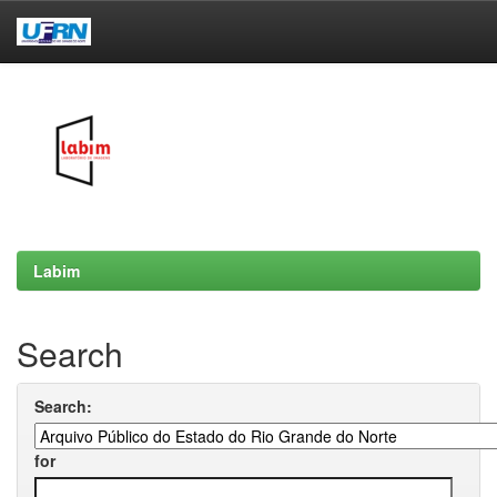
Skip
navigation
Labim
Search
Search:
for