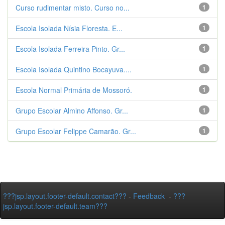
Curso rudimentar misto. Curso no...
1
Escola Isolada Nísia Floresta. E...
1
Escola Isolada Ferreira Pinto. Gr...
1
Escola Isolada Quintino Bocayuva....
1
Escola Normal Primária de Mossoró.
1
Grupo Escolar Almino Affonso. Gr...
1
Grupo Escolar Felippe Camarão. Gr...
1
???jsp.layout.footer-default.contact???
-
Feedback
-
???
jsp.layout.footer-default.team???