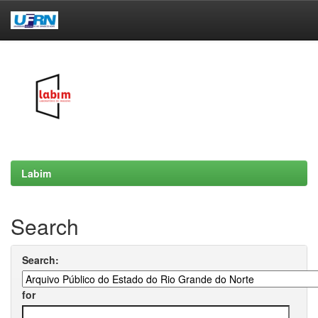
Skip
navigation
Labim
Search
Search:
for