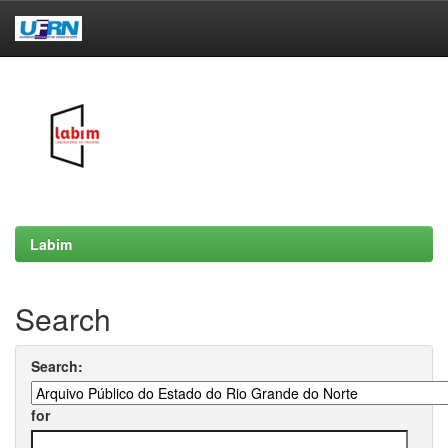
Skip
navigation
Labim
Search
Search:
for