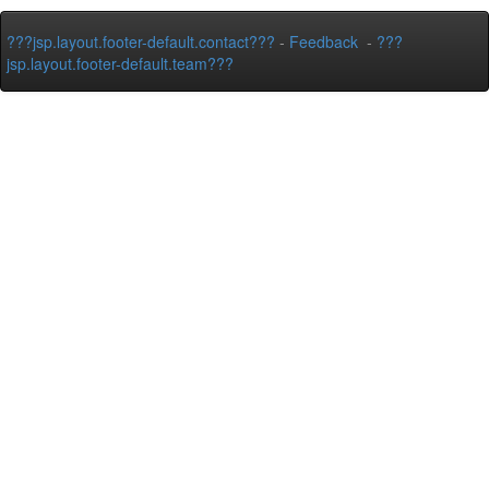
???jsp.layout.footer-default.contact???
-
Feedback
-
???
jsp.layout.footer-default.team???