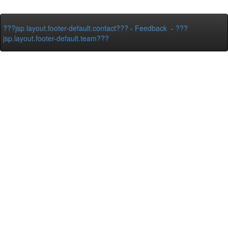
???jsp.layout.footer-default.contact???
-
Feedback
-
???
jsp.layout.footer-default.team???