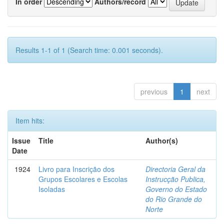
In order
Authors/record
Results 1-1 of 1 (Search time: 0.001 seconds).
previous
1
next
Item hits:
Issue
Title
Author(s)
Date
1924
Livro para Inscrição dos
Directoria Geral da
Grupos Escolares e Escolas
Instrucção Publica,
Isoladas
Governo do Estado
do Rio Grande do
Norte