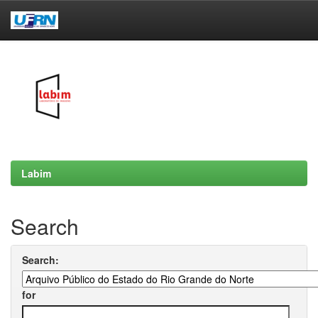
Skip
navigation
Labim
Search
Search:
for