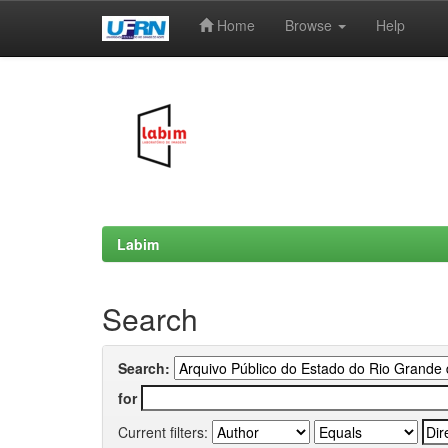
Home
Browse
Help
Skip
navigation
Labim
Search
Search:
for
Current filters: