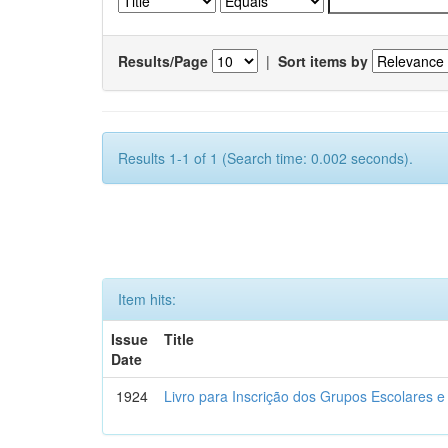
Results/Page
|
Sort items by
Results 1-1 of 1 (Search time: 0.002 seconds).
Item hits:
Issue
Title
Date
1924
Livro para Inscrição dos Grupos Escolares e