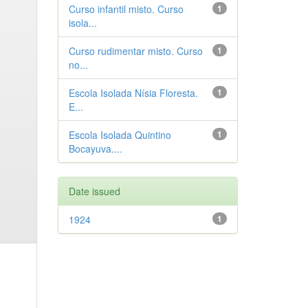
Curso infantil misto. Curso
1
isola...
Curso rudimentar misto. Curso
1
no...
Escola Isolada Nísia Floresta.
1
E...
Escola Isolada Quintino
1
Bocayuva....
Date issued
1924
1