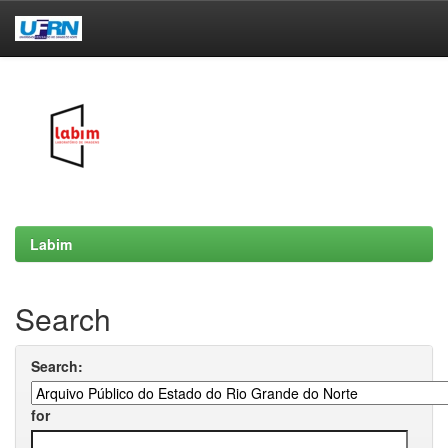
Skip
navigation
Labim
Search
Search:
for