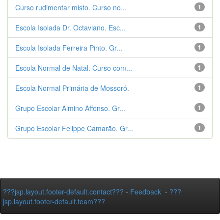
Curso rudimentar misto. Curso no...
1
Escola Isolada Dr. Octaviano. Esc...
1
Escola Isolada Ferreira Pinto. Gr...
1
Escola Normal de Natal. Curso com...
1
Escola Normal Primária de Mossoró.
1
Grupo Escolar Almino Affonso. Gr...
1
Grupo Escolar Felippe Camarão. Gr...
1
???jsp.layout.footer-default.contact???
-
Feedback
-
???
jsp.layout.footer-default.team???