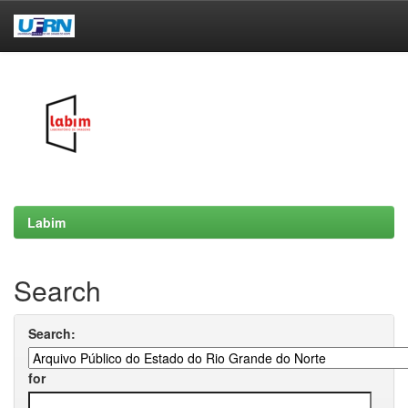
Skip
navigation
Labim
Search
Search:
for