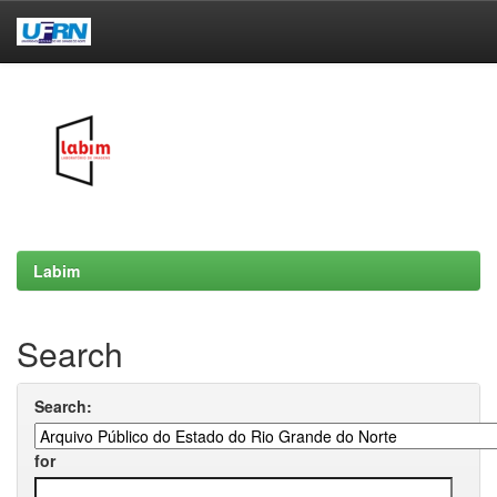
Skip
navigation
Labim
Search
Search:
for