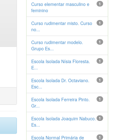
Curso elementar masculino e
1
feminino
Curso rudimentar misto. Curso
1
no...
Curso rudimentar modelo.
1
Grupo Es...
Escola Isolada Nísia Floresta.
1
E...
Escola Isolada Dr. Octaviano.
1
Esc...
Escola Isolada Ferreira Pinto.
1
Gr...
Escola Isolada Joaquim Nabuco.
1
Es...
Escola Normal Primária de
1