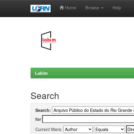
Home
Browse
Help
Skip
navigation
Labim
Search
Search:
for
Current filters: