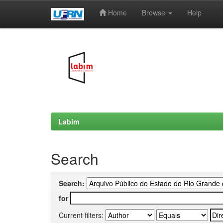
Home
Browse
Help
Skip
navigation
Labim
Search
Search:
for
Current filters: