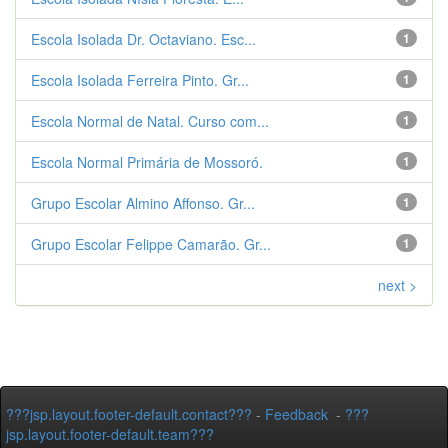
Escola Isolada Dr. Octaviano. Esc...
1
Escola Isolada Ferreira Pinto. Gr...
1
Escola Normal de Natal. Curso com...
1
Escola Normal Primária de Mossoró.
1
Grupo Escolar Almino Affonso. Gr...
1
Grupo Escolar Felippe Camarão. Gr...
1
next >
???jsp.layout.footer-default.contact???
-
Feedback
-
???
jsp.layout.footer-default.team???