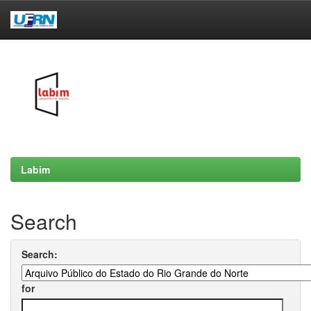
Skip
navigation
Labim
Search
Search:
for