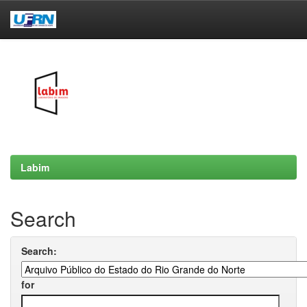
Skip
navigation
Labim
Search
Search:
for