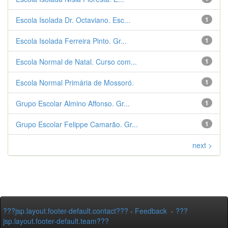
Escola Isolada Dr. Octaviano. Esc...
1
Escola Isolada Ferreira Pinto. Gr...
1
Escola Normal de Natal. Curso com...
1
Escola Normal Primária de Mossoró.
1
Grupo Escolar Almino Affonso. Gr...
1
Grupo Escolar Felippe Camarão. Gr...
1
next >
???jsp.layout.footer-default.contact???
-
Feedback
-
???
jsp.layout.footer-default.team???