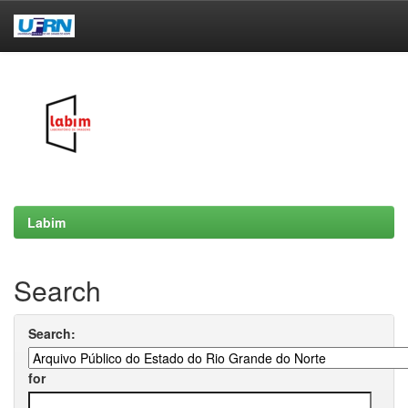
Skip
navigation
Labim
Search
Search:
for