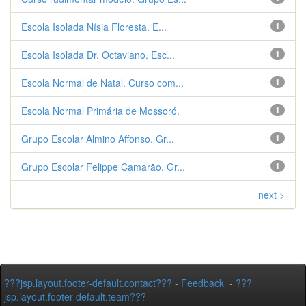
Escola Isolada Nísia Floresta. E...
1
Escola Isolada Dr. Octaviano. Esc...
1
Escola Normal de Natal. Curso com...
1
Escola Normal Primária de Mossoró.
1
Grupo Escolar Almino Affonso. Gr...
1
Grupo Escolar Felippe Camarão. Gr...
1
next >
???jsp.layout.footer-default.contact???
-
Feedback
-
???
jsp.layout.footer-default.team???