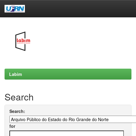
Skip
navigation
Labim
Search
Search:
for