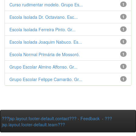
Curso rudimentar modelo. Grupo Es...
1
Escola Isolada Dr. Octaviano. Esc...
1
Escola Isolada Ferreira Pinto. Gr...
1
Escola Isolada Joaquim Nabuco. Es...
1
Escola Normal Primária de Mossoró.
1
Grupo Escolar Almino Affonso. Gr...
1
Grupo Escolar Felippe Camarão. Gr...
1
???jsp.layout.footer-default.contact???
-
Feedback
-
???
jsp.layout.footer-default.team???