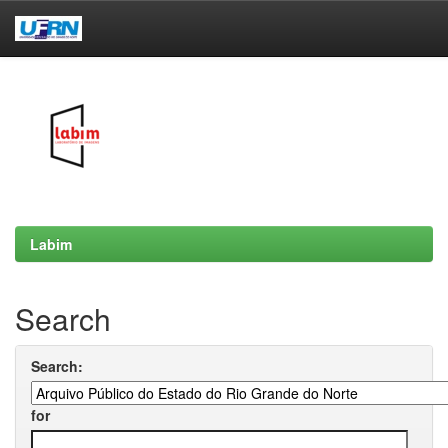
Skip
navigation
Labim
Search
Search:
for