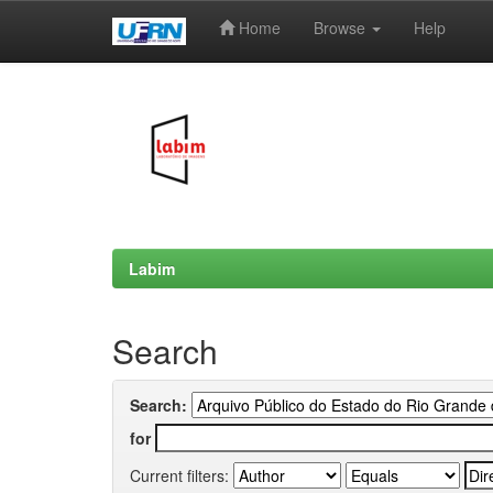
Home
Browse
Help
Skip
navigation
Labim
Search
Search:
for
Current filters: