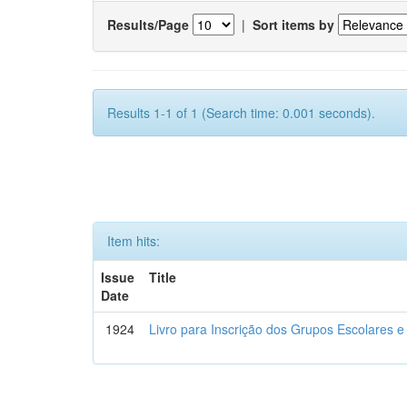
Results/Page
|
Sort items by
Results 1-1 of 1 (Search time: 0.001 seconds).
Item hits:
Issue
Title
Date
1924
Livro para Inscrição dos Grupos Escolares e