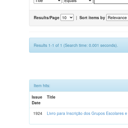
Results/Page
|
Sort items by
Results 1-1 of 1 (Search time: 0.001 seconds).
Item hits:
Issue
Title
Date
1924
Livro para Inscrição dos Grupos Escolares e