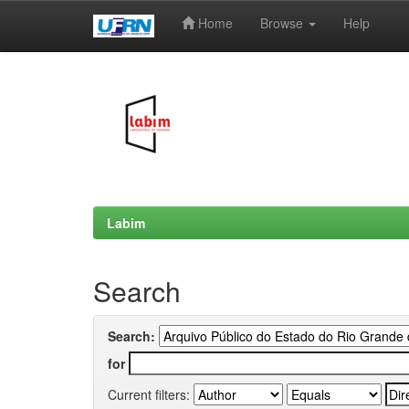
Home
Browse
Help
Skip
navigation
Labim
Search
Search:
for
Current filters: