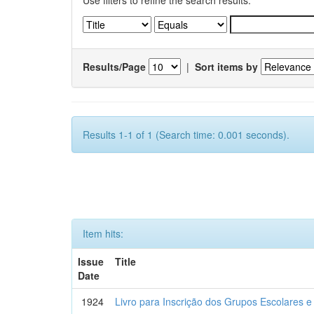
Use filters to refine the search results.
Results/Page
|
Sort items by
Results 1-1 of 1 (Search time: 0.001 seconds).
Item hits:
Issue
Title
Date
1924
Livro para Inscrição dos Grupos Escolares e