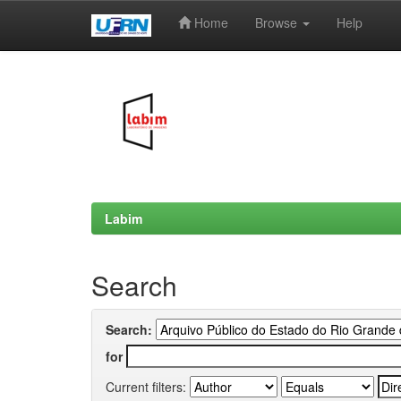
Home
Browse
Help
Skip
navigation
Labim
Search
Search:
for
Current filters: