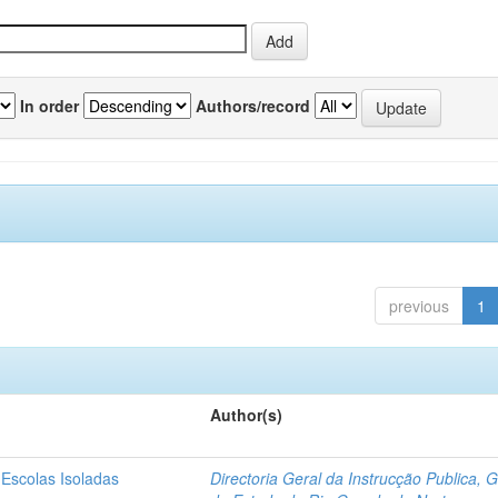
In order
Authors/record
previous
1
Author(s)
 Escolas Isoladas
Directoria Geral da Instrucção Publica, 