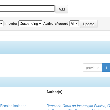
In order
Authors/record
previous
1
Author(s)
 Escolas Isoladas
Directoria Geral da Instrucção Publica, 