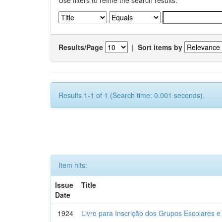
Use filters to refine the search results.
Results/Page
|
Sort items by
Results 1-1 of 1 (Search time: 0.001 seconds).
Item hits:
Issue
Title
Date
1924
Livro para Inscrição dos Grupos Escolares e