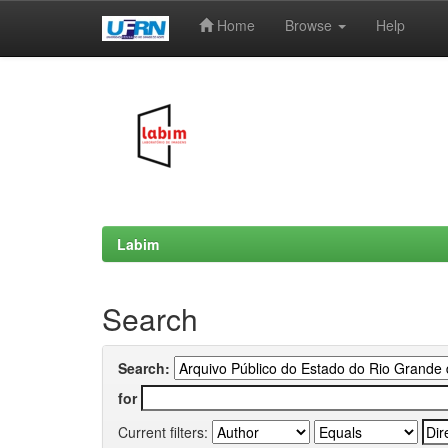
Home
Browse
Help
Skip
navigation
Labim
Search
Search:
for
Current filters: