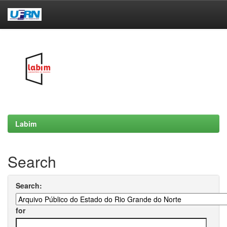
Skip
navigation
Labim
Search
Search:
for