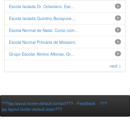
Escola Isolada Dr. Octaviano. Esc...
1
Escola Isolada Quintino Bocayuva....
1
Escola Normal de Natal. Curso com...
1
Escola Normal Primária de Mossoró.
1
Grupo Escolar Almino Affonso. Gr...
1
next >
???jsp.layout.footer-default.contact???
-
Feedback
-
???
jsp.layout.footer-default.team???