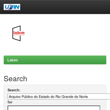
Skip
navigation
Labim
Search
Search:
for