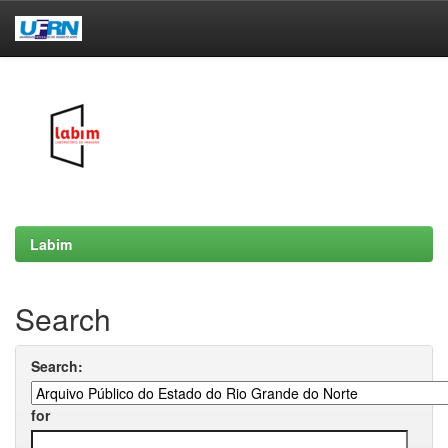
Skip
navigation
Labim
Search
Search:
for