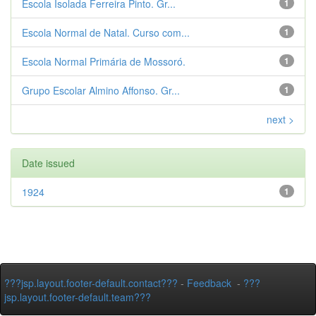
Escola Isolada Ferreira Pinto. Gr...
1
Escola Normal de Natal. Curso com...
1
Escola Normal Primária de Mossoró.
1
Grupo Escolar Almino Affonso. Gr...
1
next >
Date issued
1924
1
???jsp.layout.footer-default.contact???
-
Feedback
-
???
jsp.layout.footer-default.team???