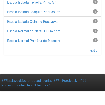
Escola Isolada Ferreira Pinto. Gr...
1
Escola Isolada Joaquim Nabuco. Es...
1
Escola Isolada Quintino Bocayuva....
1
Escola Normal de Natal. Curso com...
1
Escola Normal Primária de Mossoró.
1
next >
???jsp.layout.footer-default.contact???
-
Feedback
-
???
jsp.layout.footer-default.team???