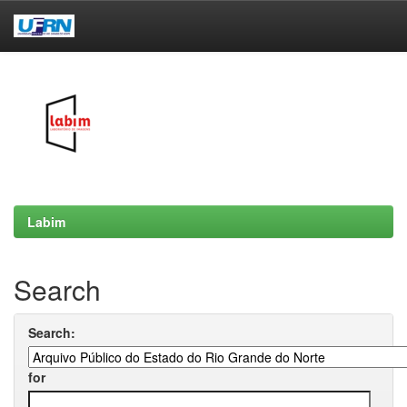
Skip
navigation
Labim
Search
Search:
for