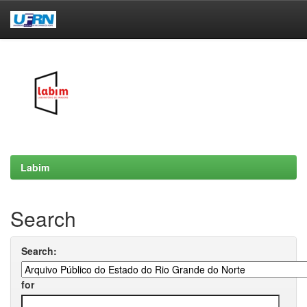
Skip
navigation
Labim
Search
Search:
for