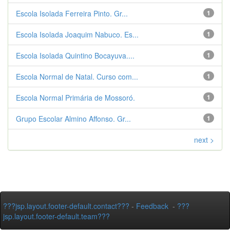
Escola Isolada Ferreira Pinto. Gr...
1
Escola Isolada Joaquim Nabuco. Es...
1
Escola Isolada Quintino Bocayuva....
1
Escola Normal de Natal. Curso com...
1
Escola Normal Primária de Mossoró.
1
Grupo Escolar Almino Affonso. Gr...
1
next >
???jsp.layout.footer-default.contact???
-
Feedback
-
???
jsp.layout.footer-default.team???