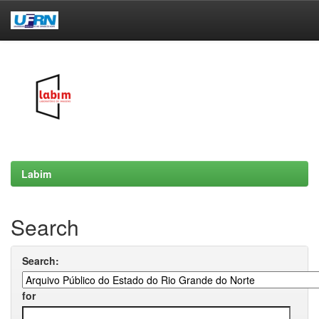
Skip
navigation
Labim
Search
Search:
for