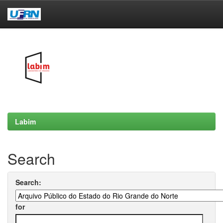
Skip
navigation
Labim
Search
Search:
for