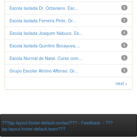
Escola Isolada Dr. Octaviano. Esc...
1
Escola Isolada Ferreira Pinto. Gr...
1
Escola Isolada Joaquim Nabuco. Es...
1
Escola Isolada Quintino Bocayuva....
1
Escola Normal de Natal. Curso com...
1
Grupo Escolar Almino Affonso. Gr...
1
next >
???jsp.layout.footer-default.contact???
-
Feedback
-
???
jsp.layout.footer-default.team???