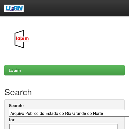
Skip
navigation
Labim
Search
Search:
for