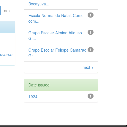
Bocayuva....
next
Escola Normal de Natal. Curso
1
com...
Grupo Escolar Almino Affonso.
1
Gr...
Grupo Escolar Felippe Camarão.
1
Governo
Gr...
next >
Date issued
1924
1