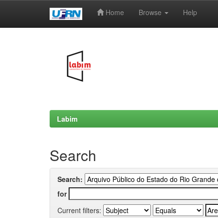
Home
Browse
Help
Skip
navigation
Labim
Search
Search:
for
Current filters: