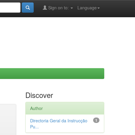
Sign on to:
Language
Discover
Author
Directoria Geral da Instrucção
1
Pu...