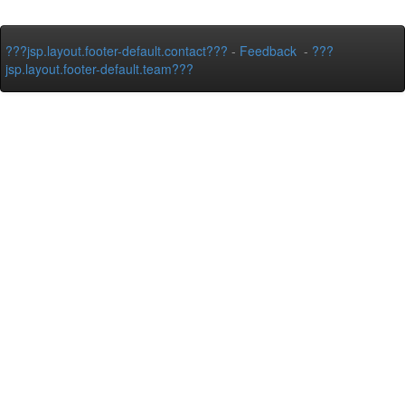
???jsp.layout.footer-default.contact???
-
Feedback
-
???
jsp.layout.footer-default.team???