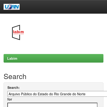
Skip
navigation
Labim
Search
Search:
for