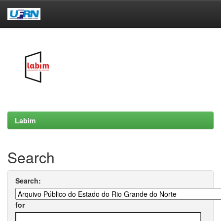
Skip
navigation
Labim
Search
Search:
for