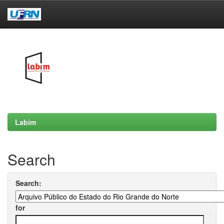
Skip
navigation
Labim
Search
Search:
for