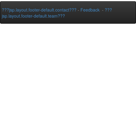
???jsp.layout.footer-default.contact???
-
Feedback
-
???
jsp.layout.footer-default.team???