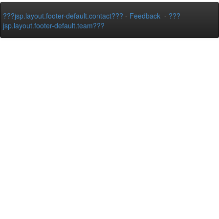
???jsp.layout.footer-default.contact???
-
Feedback
-
???
jsp.layout.footer-default.team???