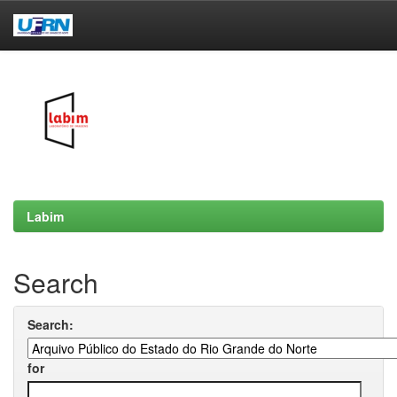
Skip
navigation
Labim
Search
Search:
for