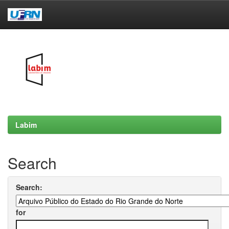
Skip
navigation
Labim
Search
Search:
for