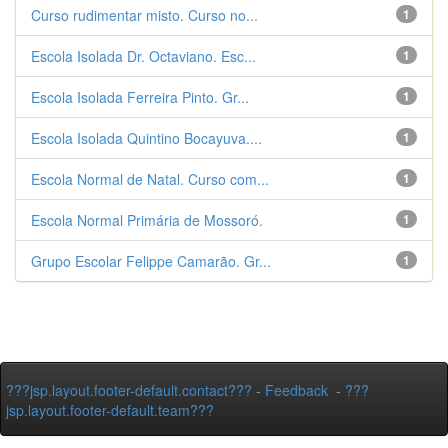
Curso rudimentar misto. Curso no...
1
Escola Isolada Dr. Octaviano. Esc...
1
Escola Isolada Ferreira Pinto. Gr...
1
Escola Isolada Quintino Bocayuva....
1
Escola Normal de Natal. Curso com...
1
Escola Normal Primária de Mossoró.
1
Grupo Escolar Felippe Camarão. Gr...
1
???jsp.layout.footer-default.contact???
-
Feedback
-
???
jsp.layout.footer-default.team???