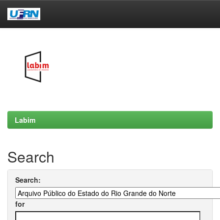
Skip
navigation
Labim
Search
Search:
for