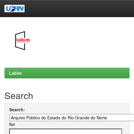
Skip
navigation
Labim
Search
Search:
for