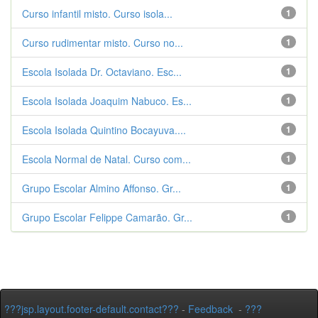
Curso infantil misto. Curso isola...
1
Curso rudimentar misto. Curso no...
1
Escola Isolada Dr. Octaviano. Esc...
1
Escola Isolada Joaquim Nabuco. Es...
1
Escola Isolada Quintino Bocayuva....
1
Escola Normal de Natal. Curso com...
1
Grupo Escolar Almino Affonso. Gr...
1
Grupo Escolar Felippe Camarão. Gr...
1
???jsp.layout.footer-default.contact???
-
Feedback
-
???